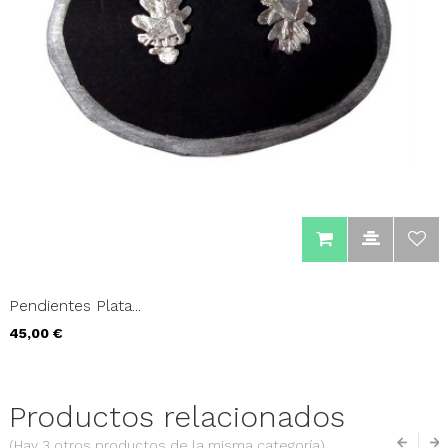
Pendientes Plata...
Precio
45,00 €
Productos relacionados
(Hay 3 otros productos de la misma categoría)