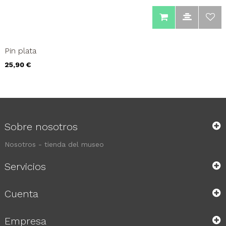
Pin plata
Precio
25,90 €
Sobre nosotros
Nosotros - tienda del museo
Servicios
Cuenta
Empresa