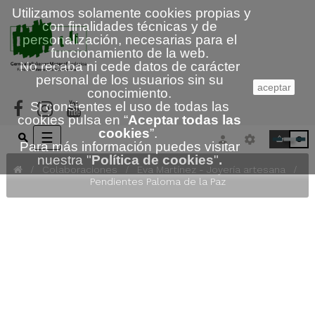
Utilizamos solamente cookies propias y
con finalidades técnicas y de
personalización, necesarias para el
funcionamiento de la web.
No recaba ni cede datos de carácter
personal de los usuarios sin su
aceptar
conocimiento.
Si consientes el uso de todas las
cookies pulsa en “
Aceptar todas las
cookies
”.
Navegación
☰
0
Para más información puedes visitar
de
nuestra
"
Política de cookies
"
.
palanca
Colaboraciones
Eva Martínez - Joyería artesana
Pendientes Paloma de la Paz