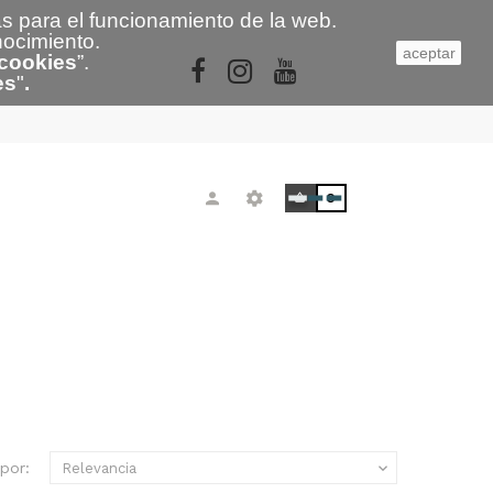
s para el funcionamiento de la web.
nocimiento.
aceptar
 cookies
”.
es
"
.
0
por:
Relevancia
