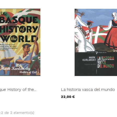
ue History of the...
La historia vasca del mundo
Precio
22,00 €
-2 de 2 elemento(s)