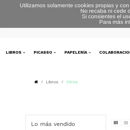
Utilizamos solamente cookies propias y con 
No recaba ni cede d
Si consientes el us
Para más in
LIBROS
PICASSO
PAPELERÍA
COLABORACIO
Libros
Otros
Lo más vendido