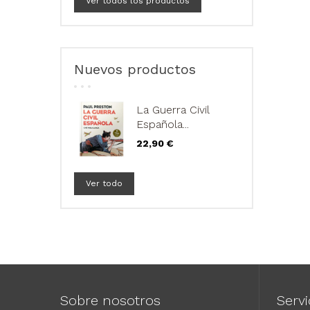
Ver todos los productos
Nuevos productos
La Guerra Civil
Española...
Precio
22,90 €
Ver todo
Sobre nosotros
Servi