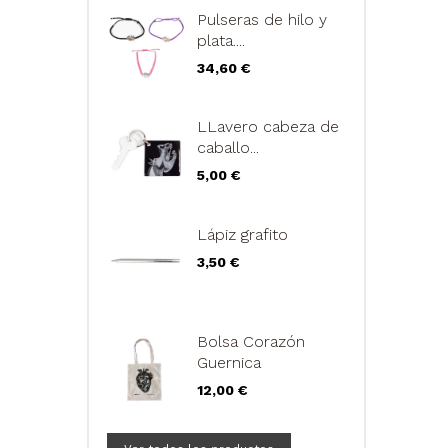
Pulseras de hilo y
plata....
Precio
34,60 €
LLavero cabeza de
caballo...
Precio
5,00 €
Lápiz grafito
Precio
3,50 €
Bolsa Corazón
Guernica
Precio
12,00 €