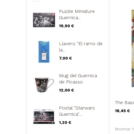
Puzzle Miniature
Guernica...
Precio
19,90 €
Llavero "El ramo de
la...
Precio
7,00 €
Mug del Guernica
de Picasso
Precio
12,00 €
The Basq
Postal "Starwars
Precio
18,45 €
Guernica"....
Precio
1,20 €
Mostrar 1