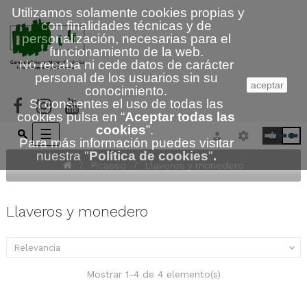
Utilizamos solamente cookies propias y
con finalidades técnicas y de
personalización, necesarias para el
funcionamiento de la web.
No recaba ni cede datos de carácter
personal de los usuarios sin su
aceptar
conocimiento.
Si consientes el uso de todas las
cookies pulsa en “
Aceptar todas las
cookies
”.
Navegación
☰
0
Para más información puedes visitar
de
nuestra
"
Política de cookies
"
.
palanca
Picasso
Llaveros y monedero
Llaveros y monedero
Relevancia

Mostrar 1-4 de 4 elemento(s)