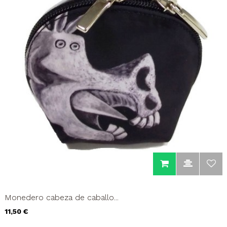
Monedero cabeza de caballo...
Precio
11,50 €