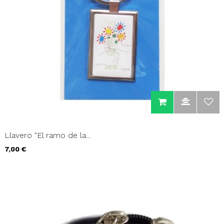
Llavero "El ramo de la...
Precio
7,00 €