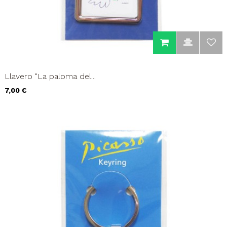
Llavero "La paloma del...
Precio
7,00 €