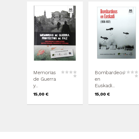
Memorias
Bombardeos
de Guerra
en
y...
Euskadi...
Precio
Precio
15,00 €
15,00 €