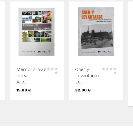
Memoriarako
Caer y
artea -
Levantarse.
Arte...
La...
Precio
Precio
15,00 €
32,00 €