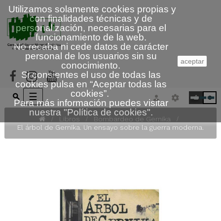
Utilizamos solamente cookies propias y
con finalidades técnicas y de
personalización, necesarias para el
funcionamiento de la web.
No recaba ni cede datos de carácter
personal de los usuarios sin su
aceptar
conocimiento.
Si consientes el uso de todas las
cookies pulsa en “
Aceptar todas las
cookies
”.
Navegación
☰
0
Para más información puedes visitar
de
nuestra
"
Política de cookies
"
.
palanca
Libros
Bombardeo de Gernika
El árbol de Gernika. Un ensayo sobre la guerra moderna.