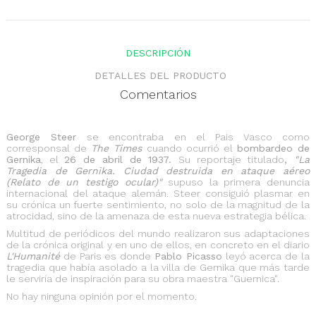
DESCRIPCIÓN
DETALLES DEL PRODUCTO
Comentarios
George Steer
se encontraba en el Pais Vasco como
corresponsal de
The Times
cuando ocurrió el
bombardeo de
Gernika
, el
26 de abril de 1937.
Su reportaje titulado
,
"La
Tragedia de Gernika. Ciudad destruida en ataque aéreo
(Relato de un testigo ocular)"
supuso la primera denuncia
internacional del ataque alemán. Steer consiguió plasmar en
su crónica un fuerte sentimiento, no solo de la magnitud de la
atrocidad, sino de la amenaza de esta nueva estrategia bélica.
Multitud de periódicos del mundo realizaron sus adaptaciones
de la crónica original y en uno de ellos, en concreto en el diario
L'Humanité
de Paris es donde
Pablo Picasso
leyó acerca de la
tragedia que había asolado a la villa de Gernika que más tarde
le serviría de inspiración para su obra maestra "Guernica".
No hay ninguna opinión por el momento.