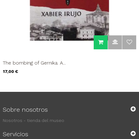
The bombing of Gernika. A...
Precio
17,00 €
Sobre nosotros
Nosotros - tienda del museo
Servicios