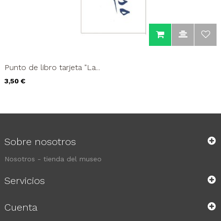
Punto de libro tarjeta "La...
Precio
3,50 €
Sobre nosotros
Nosotros - tienda del museo
Servicios
Cuenta