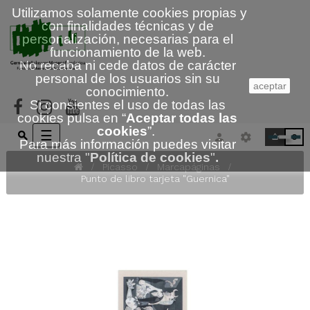
Utilizamos solamente cookies propias y
con finalidades técnicas y de
personalización, necesarias para el
funcionamiento de la web.
No recaba ni cede datos de carácter
personal de los usuarios sin su
aceptar
conocimiento.
Si consientes el uso de todas las
cookies pulsa en “
Aceptar todas las
cookies
”.
Navegación
☰
0
Para más información puedes visitar
de
nuestra
"
Política de cookies
"
.
palanca
Picasso
Marcapáginas
Punto de libro tarjeta "Guernica"