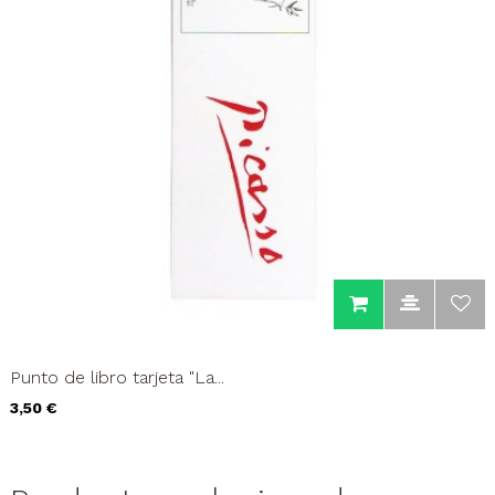
Punto de libro tarjeta "La...
Precio
3,50 €