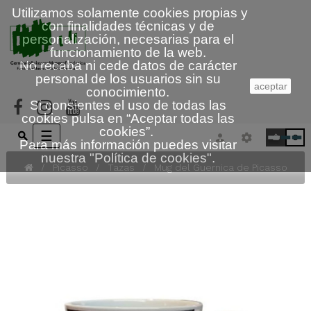
Utilizamos solamente cookies propias y
con finalidades técnicas y de
personalización, necesarias para el
funcionamiento de la web.
No recaba ni cede datos de carácter
personal de los usuarios sin su
aceptar
conocimiento.
Si consientes el uso de todas las
cookies pulsa en “
Aceptar todas las
cookies
”.
Navegación
☰
0
Para más información puedes visitar
de
nuestra
"
Política de cookies
"
.
palanca
Picasso
Tazas
Mug del Guernica de Picasso