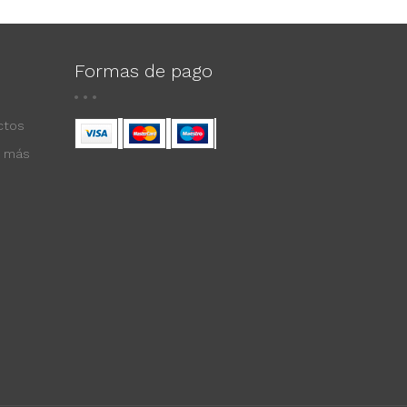
Formas de pago
ctos
s más