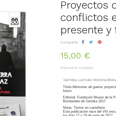
Proyectos d
conflictos 
presente y 
Compartir
15,00 €
Impuestos incluidos
Gernika-Lumoko Historia Bild
Título:
Memorias de guerra, proyecto
futuro
Editorial:
Fundación Museo de la Pa
Bombardeo de Gernika 2017
Notas:
Textos en castellano.
Esta publicación nace del VIII en
los días 17 y 18 de junio de 2017.