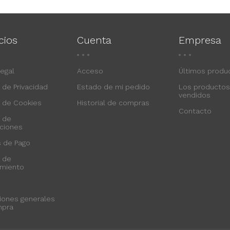
cios
Cuenta
Empresa
Legal
Acceso
Últimos produ
a de Privacidad
Estado de mi pedido
Los producto
vendidos
a de Cookies
Historial de compras
Contacto
a de
ciones
 de Pago
a de
imiento
iones generales
mpra