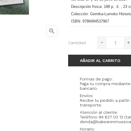
Descripción física:
188 p. :il. ; 23 
Colección:
Gernika-Lumoko Histori
ISBN:
9788494537967

Cantidad
AÑADIR AL CARRITO
Formas de pago:
Paga tu compra mediante 
bancario.
Envíos:
Recibe tu pedido a partir
transporte.
Atención al cliente:
Teléfono 94 627 02 13 (t
denda@bakearenmuseoag
Horario: