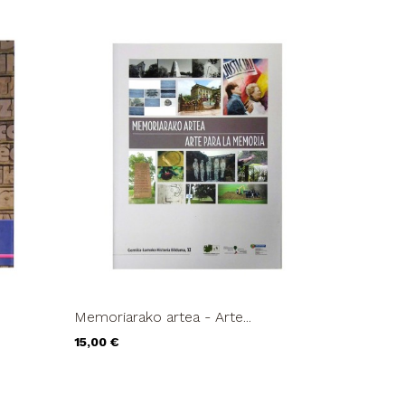
.
Memoriarako artea - Arte...
LA IGLES
Precio
Precio
15,00 €
21,00 €