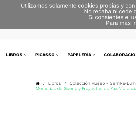
Utilizamos solamente cookies propias y con 
No recaba ni cede d
Si consientes el u
Para más in
LIBROS
PICASSO
PAPELERÍA
COLABORACIO
Libros
Colección Museo - Gernika-Lumo
Memorias de Guerra y Proyectos de Paz. Violenci