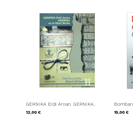
GERNIKA Erdi Aroan. GERNIKA...
Bombarde
Precio
Precio
12,00 €
15,00 €