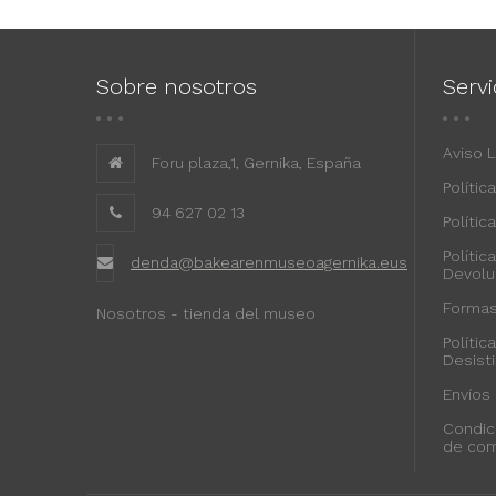
Sobre nosotros
Servi
Aviso 
Foru plaza,1, Gernika, España
Polític
94 627 02 13
Polític
Polític
denda@bakearenmuseoagernika.eus
Devolu
Formas
Nosotros - tienda del museo
Polític
Desist
Envíos
Condic
de co