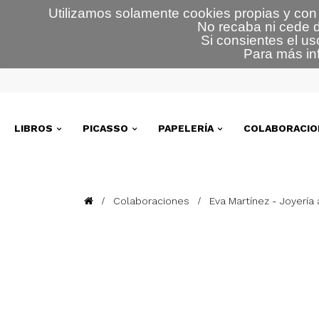
Utilizamos solamente cookies propias y con 
No recaba ni cede d
Si consientes el us
Para más in
LIBROS
PICASSO
PAPELERÍA
COLABORACIO
Colaboraciones
Eva Martínez - Joyería