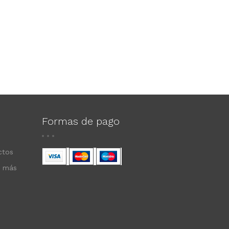
Formas de pago
ctos
s más