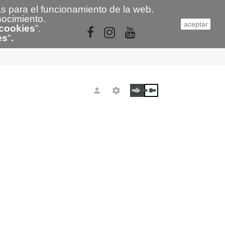
s para el funcionamiento de la web.
nocimiento.
aceptar
 cookies
”.
es
"
.
0