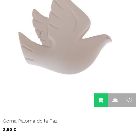
Goma Paloma de la Paz
Precio
2,50 €