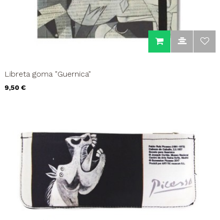
Libreta goma "Guernica"
Precio
9,50 €