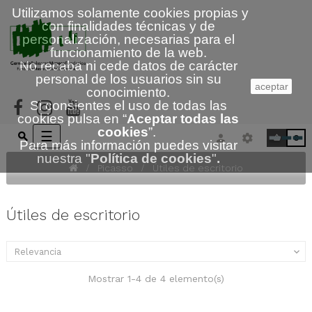
Utilizamos solamente cookies propias y
con finalidades técnicas y de
personalización, necesarias para el
funcionamiento de la web.
No recaba ni cede datos de carácter
personal de los usuarios sin su
aceptar
conocimiento.
Si consientes el uso de todas las
cookies pulsa en “
Aceptar todas las
cookies
”.
Navegación
☰
0
Para más información puedes visitar
de
nuestra
"
Política de cookies
"
.
palanca
Picasso
Útiles de escritorio
Útiles de escritorio
Relevancia

Mostrar 1-4 de 4 elemento(s)