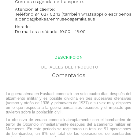
Correos o agencia de transporte.
Atención al cliente:
Teléfono 94 627 02 13 (también whatsapp) o escríbenos
a denda@bakearenmuseoagernika.eus
Horario:
De martes a sábado: 10:00 - 18:00
DESCRIPCIÓN
DETALLES DEL PRODUCTO
Comentarios
La
guerra aérea en Euskadi
comenzó tan solo cuatro días después del
alzamiento militar y es posible dividirla en tres sucesivas ofensivas
(verano y otoño de 1936 y primavera de 1937) a su vez muy dispares
en lo que respecta a la guerra aérea, sus recursos y el impacto que
tuvieron sobre la población civil.
La
ofensiva de verano
comenzó abruptamente con el
bombardeo de
terror de Otxandio
inmediatamente después del alzamiento militar en
Marruecos
. En este periodo se registraron un total de 91 operaciones
de bombardeo, un 8% del total de las operaciones de bombardeo