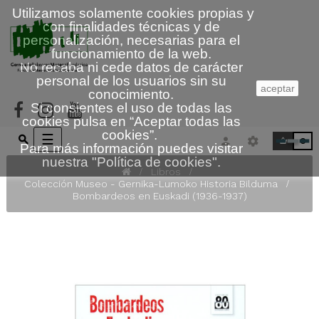
Utilizamos solamente cookies propias y
con finalidades técnicas y de
personalización, necesarias para el
funcionamiento de la web.
No recaba ni cede datos de carácter
personal de los usuarios sin su
aceptar
conocimiento.
Si consientes el uso de todas las
cookies pulsa en “
Aceptar todas las
cookies
”.
Navegación
☰
0
Para más información puedes visitar
de
nuestra
"
Política de cookies
"
.
palanca
Libros
Colección Museo - Gernika-Lumoko Historia Bilduma
Bombardeos en Euskadi (1936-1937)