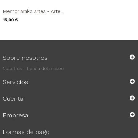
Memoriarako artea - Arte...
Precio
15,00 €
Sobre nosotros
Nosotros - tienda del museo
Servicios
Cuenta
Empresa
Formas de pago