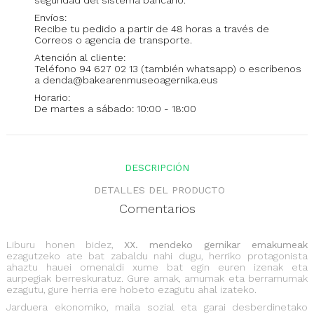
seguridad del sistema bancario.
Envíos:
Recibe tu pedido a partir de 48 horas a través de
Correos o agencia de transporte.
Atención al cliente:
Teléfono 94 627 02 13 (también whatsapp) o escríbenos
a denda@bakearenmuseoagernika.eus
Horario:
De martes a sábado: 10:00 - 18:00
DESCRIPCIÓN
DETALLES DEL PRODUCTO
Comentarios
Liburu honen bidez,
XX. mendeko gernikar emakumeak
ezagutzeko ate bat zabaldu nahi dugu, herriko protagonista
ahaztu hauei omenaldi xume bat egin euren izenak eta
aurpegiak berreskuratuz. Gure amak, amumak eta berramumak
ezagutu, gure herria ere hobeto ezagutu ahal izateko.
Jarduera ekonomiko, maila sozial eta garai desberdinetako