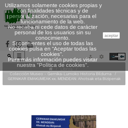
Utilizamos solamente cookies propias y
con finalidades técnicas y de
personalización, necesarias para el
funcionamiento de la web.
No recaba ni cede datos de carácter
personal de los usuarios sin su
aceptar
conocimiento.
Si consientes el uso de todas las
cookies pulsa en “
Aceptar todas las
cookies
”.
Navegación
☰
0
Para más información puedes visitar
de
nuestra
"
Política de cookies
"
.
palanca
Libros
Colección Museo - Gernika-Lumoko Historia Bilduma
GERNIKAR EMAKUMEAK xx. MENDEAN: Ahotsak eta Bizipenak