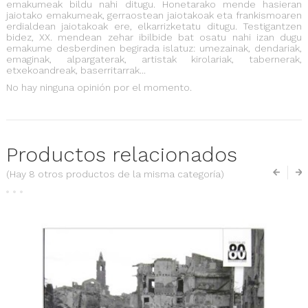
emakumeak bildu nahi ditugu. Honetarako mende hasieran
jaiotako emakumeak, gerraostean jaiotakoak eta frankismoaren
erdialdean jaiotakoak ere, elkarrizketatu ditugu. Testigantzen
bidez, XX. mendean zehar ibilbide bat osatu nahi izan dugu
emakume desberdinen begirada islatuz: umezainak, dendariak,
emaginak, alpargaterak, artistak kirolariak, tabernerak,
etxekoandreak, baserritarrak...
No hay ninguna opinión por el momento.
Productos relacionados
(Hay 8 otros productos de la misma categoría)