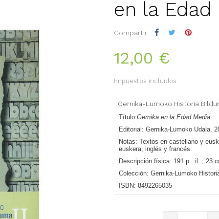
en la Edad
Compartir
12,00 €
Impuestos incluidos
Gernika-Lumoko Historia Bildum
Título:
Gernika en la Edad Media
Editorial:
Gernika-Lumoko Udala, 2
Notas:
Textos en castellano y euske
euskera, inglés y francés.
Descripción física:
191 p. :il. ; 23 
Colección:
Gernika-Lumoko Historia
ISBN:
8492265035