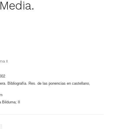
 Media.
a II
002
ra. Bibliografía. Res. de las ponencias en castellano,
cm
 Bilduma; II