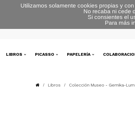
Utilizamos solamente cookies propias y con 
No recaba ni cede d
Si consientes el u
Para más in
LIBROS
PICASSO
PAPELERÍA
COLABORACIO
Libros
Colección Museo - Gernika-Lumo