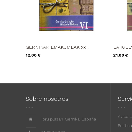
GERNIKAR EMAKUMEAK xx....
LA IGLE
Precio
Precio
12,00 €
21,00 €
Sobre nosotros
Servi
Aviso 
Foru plaza,1, Gernika, España
Polític