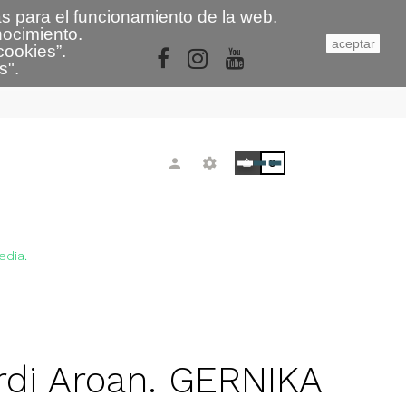
s para el funcionamiento de la web.
nocimiento.
aceptar
cookies
”.
s
"
.
0
edia.
di Aroan. GERNIKA