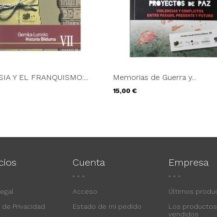
SIA Y EL FRANQUISMO:...
Memorias de Guerra y...
Precio
15,00 €
cios
Cuenta
Empresa
Legal
Acceso
Últimos produ
a de Privacidad
Estado de mi pedido
Los producto
vendidos